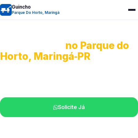
Guincho
Parque Do Horto, Maringá
Guincho 24h
no Parque do
Horto, Maringá‑PR
Atendimento para remoção veicular.
Profissionais atuando na sua região.
Solicite Já