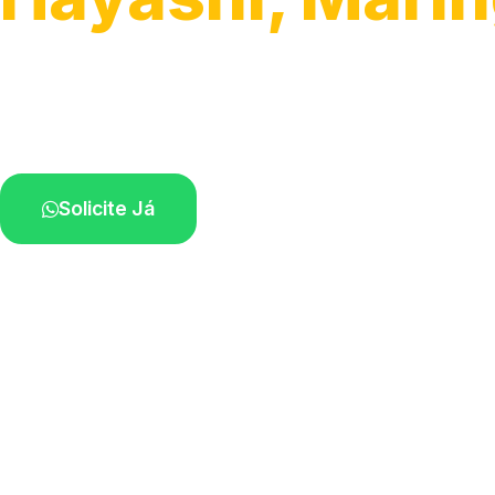
Atendimento para remoção veicular.
Profissionais atuando na sua região.
Solicite Já