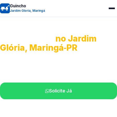
Guincho
Jardim Gloria, Maringá
Guincho 24h
no Jardim
Glória, Maringá‑PR
Atendimento para remoção veicular.
Profissionais atuando na sua região.
Solicite Já