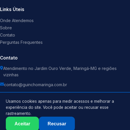
Links Úteis
Onde Atendemos
Sobre
Contato
Perguntas Frequentes
Contato
Atendimento no Jardim Ouro Verde, Maringá-MG e regiões
vizinhas
contato@guinchomaringa.com.br
Usamos cookies apenas para medir acessos e melhorar a
experiência do site. Você pode aceitar ou recusar esse
rastreamento.
Política de Privacidade
©
2026
Guincho
. Todos os direitos reservados.
Termos de Uso
Aceitar
Recusar
Sitemap