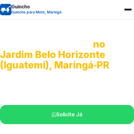
Guincho
Guincho para Moto, Maringá
Guincho para Moto
no
Jardim Belo Horizonte
(Iguatemi), Maringá‑PR
Atendimento ágil e remoção de motos.
Equipe disponível próximo a você.
Solicite Já