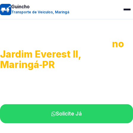
Guincho
Transporte de Veículos, Maringá
Transporte de Veículos
no
Jardim Everest II,
Maringá‑PR
Recolhimento de veículos em geral.
Equipe especializada na sua localidade.
Solicite Já