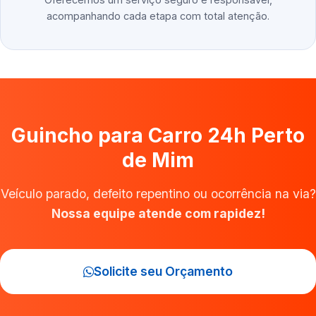
acompanhando cada etapa com total atenção.
Guincho para Carro 24h Perto
de Mim
Veículo parado, defeito repentino ou ocorrência na via?
Nossa equipe atende com rapidez!
Solicite seu Orçamento