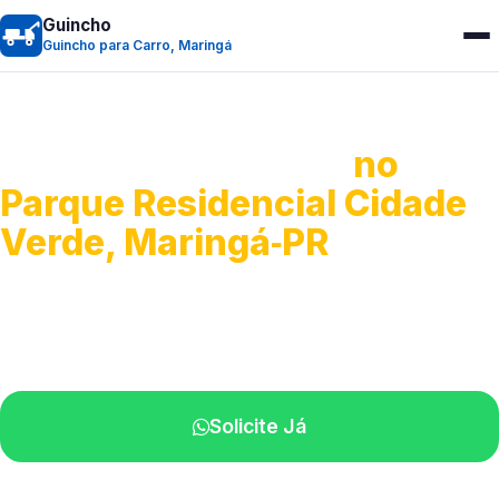
Guincho
Guincho para Carro, Maringá
Guincho para Carro
no
Parque Residencial Cidade
Verde, Maringá‑PR
Serviço ágil de transporte automotivo.
Equipe especializada perto de você.
Solicite Já