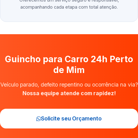
acompanhando cada etapa com total atenção.
Guincho para Carro 24h Perto
de Mim
Veículo parado, defeito repentino ou ocorrência na via?
Nossa equipe atende com rapidez!
Solicite seu Orçamento