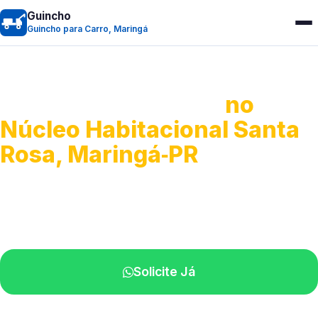
Guincho
Guincho para Carro, Maringá
Guincho para Carro
no
Núcleo Habitacional Santa
Rosa, Maringá‑PR
Serviço ágil de transporte automotivo.
Equipe especializada perto de você.
Solicite Já