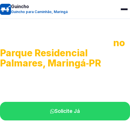
Guincho
Guincho para Caminhão, Maringá
Guincho para Caminhão
no
Parque Residencial
Palmares, Maringá‑PR
Atendimento de apoio a veículos grandes.
Profissionais qualificados na sua região.
Solicite Já